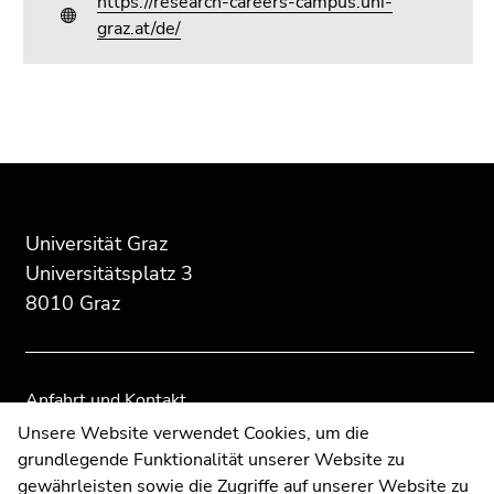
https://research-careers-campus.uni-
graz.at/de/
Beginn
Ende
Ende
des
dieses
dieses
Seitenbereichs:
Seitenbereichs.
Seitenbereichs.
Zusatzinformationen:
Zur
Zur
Übersicht
Übersicht
Universität Graz
der
der
Universitätsplatz 3
Seitenbereiche
Seitenbereiche
8010 Graz
Anfahrt und Kontakt
Kommunikation und Öffentlichkeitsarbeit
Unsere Website verwendet Cookies, um die
grundlegende Funktionalität unserer Website zu
Moodle
gewährleisten sowie die Zugriffe auf unserer Website zu
UNIGRAZonline