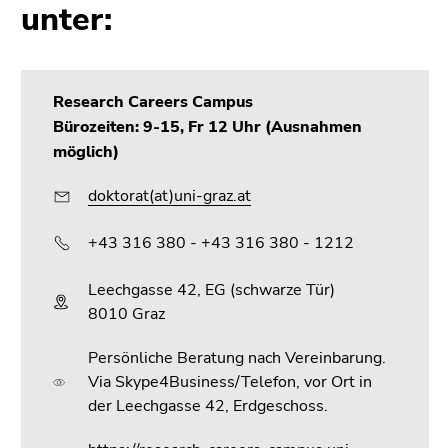
Seitenbereichs.
unter:
Zur
Übersicht
der
Research Careers Campus
Seitenbereiche
Bürozeiten: 9-15, Fr 12 Uhr (Ausnahmen
möglich)
doktorat(at)uni-graz.at
+43 316 380 - +43 316 380 - 1212
Leechgasse 42, EG (schwarze Tür)
8010 Graz
Persönliche Beratung nach Vereinbarung.
Via Skype4Business/Telefon, vor Ort in
der Leechgasse 42, Erdgeschoss.