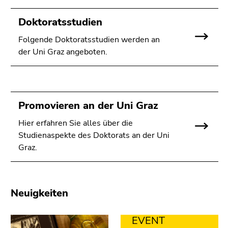
bestätigen
Sie diesen
Doktoratsstudien
Link.
Folgende Doktoratsstudien werden an
Beginn
Zum
der Uni Graz angeboten.
des
Inhalt
Seitenbereichs:
(Zugriffstaste
Seitenbereiche:
1)
Zur
Promovieren an der Uni Graz
Positionsanzeige
(Zugriffstaste
Hier erfahren Sie alles über die
2)
Studienaspekte des Doktorats an der Uni
Zur
Graz.
Hauptnavigation
(Zugriffstaste
3)
Neuigkeiten
Zur
Unternavigation
(Zugriffstaste